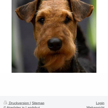
Druckversion
|
Sitemap
Login
© Airedales in Landshut
Webansicht