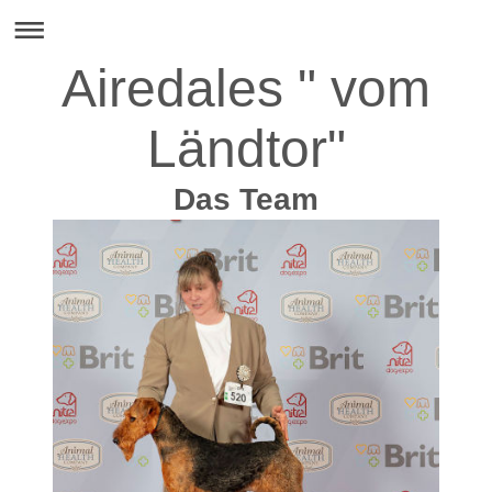
Airedales " vom
Ländtor"
Das Team